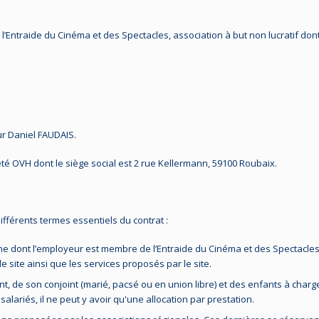
l’Entraide du Cinéma et des Spectacles, association à but non lucratif dont 
ur Daniel FAUDAIS.
été OVH dont le siège social est 2 rue Kellermann, 59100 Roubaix.
ifférents termes essentiels du contrat :
 dont l’employeur est membre de l’Entraide du Cinéma et des Spectacles (v
 le site ainsi que les services proposés par le site.
nt, de son conjoint (marié, pacsé ou en union libre) et des enfants à charg
lariés, il ne peut y avoir qu'une allocation par prestation.