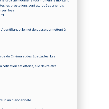
t le droit de modifier à tout moment le montant
es les prestations sont attribuées une fois
m par foyer.
/N.
. L’identifiant et le mot de passe permettent à
raide du Cinéma et des Spectacles. Les
 cotisation est offerte, elle devra être
r d'un an d'ancienneté.