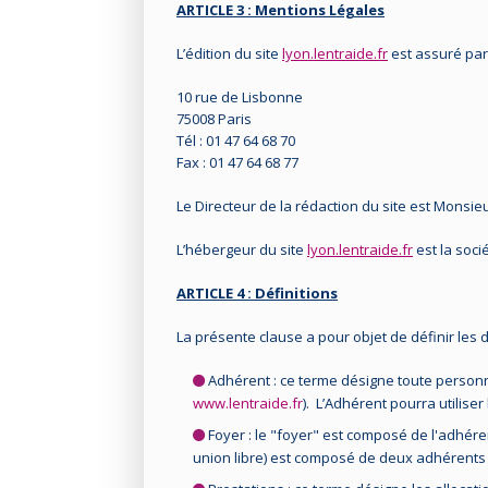
ARTICLE 3 : Mentions Légales
L’édition du site
lyon.lentraide.fr
est assuré par 
10 rue de Lisbonne
75008 Paris
Tél : 01 47 64 68 70
Fax : 01 47 64 68 77
Le Directeur de la rédaction du site est Monsie
L’hébergeur du site
lyon.lentraide.fr
est la soci
ARTICLE 4 : Définitions
La présente clause a pour objet de définir les d
Adhérent : ce terme désigne toute personne
www.lentraide.fr
). L’Adhérent pourra utiliser
Foyer : le "foyer" est composé de l'adhére
union libre) est composé de deux adhérents sa