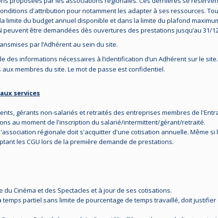
ions proposées par les associations régionales. Ces dernières se réserven
onditions d'attribution pour notamment les adapter à ses ressources. Tout
 la limite du budget annuel disponible et dans la limite du plafond maximu
N peuvent être demandées dès ouvertures des prestations jusqu’au 31/12
ansmises par l’Adhérent au sein du site.
le des informations nécessaires à l’identification d’un Adhérent sur le site
s aux membres du site. Le mot de passe est confidentiel.
 aux services
tents, gérants non-salariés et retraités des entreprises membres de l'Ent
ions au moment de l'inscription du salarié/intermittent/gérant/retraité.
'association régionale doit s'acquitter d'une cotisation annuelle. Même si la
ptant les CGU lors de la première demande de prestations.
 du Cinéma et des Spectacles et à jour de ses cotisations.
à temps partiel sans limite de pourcentage de temps travaillé, doit justifie